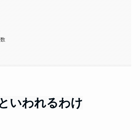
数
日数
想といわれるわけ