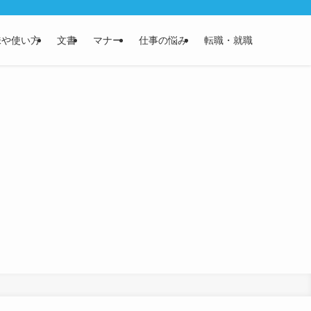
味や使い方
文書
マナー
仕事の悩み
転職・就職