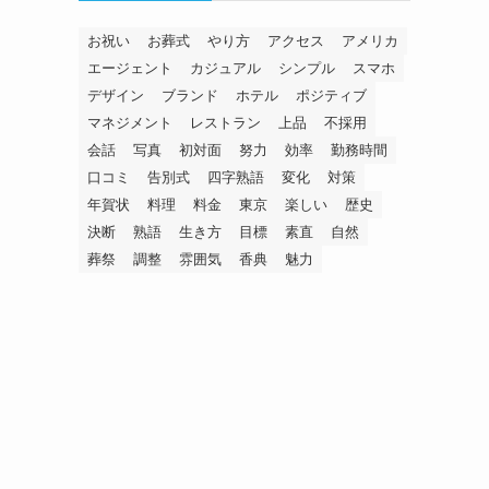
お祝い
お葬式
やり方
アクセス
アメリカ
エージェント
カジュアル
シンプル
スマホ
デザイン
ブランド
ホテル
ポジティブ
マネジメント
レストラン
上品
不採用
会話
写真
初対面
努力
効率
勤務時間
口コミ
告別式
四字熟語
変化
対策
年賀状
料理
料金
東京
楽しい
歴史
決断
熟語
生き方
目標
素直
自然
葬祭
調整
雰囲気
香典
魅力