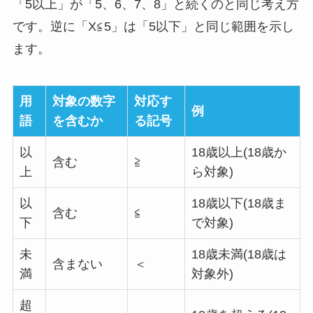
「5以上」が「5、6、7、8」と続くのと同じ考え方
です。逆に「X≦5」は「5以下」と同じ範囲を示し
ます。
用
対象の数字
対応す
例
語
を含むか
る記号
以
18歳以上(18歳か
含む
≧
上
ら対象)
以
18歳以下(18歳ま
含む
≦
下
で対象)
未
18歳未満(18歳は
含まない
＜
満
対象外)
超