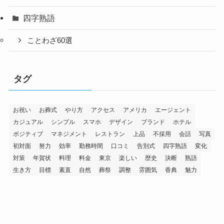
四字熟語
ことわざ60選
タグ
お祝い
お葬式
やり方
アクセス
アメリカ
エージェント
カジュアル
シンプル
スマホ
デザイン
ブランド
ホテル
ポジティブ
マネジメント
レストラン
上品
不採用
会話
写真
初対面
努力
効率
勤務時間
口コミ
告別式
四字熟語
変化
対策
年賀状
料理
料金
東京
楽しい
歴史
決断
熟語
生き方
目標
素直
自然
葬祭
調整
雰囲気
香典
魅力