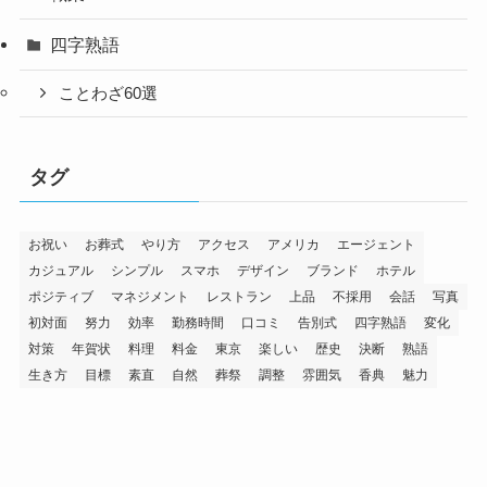
四字熟語
ことわざ60選
タグ
お祝い
お葬式
やり方
アクセス
アメリカ
エージェント
カジュアル
シンプル
スマホ
デザイン
ブランド
ホテル
ポジティブ
マネジメント
レストラン
上品
不採用
会話
写真
初対面
努力
効率
勤務時間
口コミ
告別式
四字熟語
変化
対策
年賀状
料理
料金
東京
楽しい
歴史
決断
熟語
生き方
目標
素直
自然
葬祭
調整
雰囲気
香典
魅力