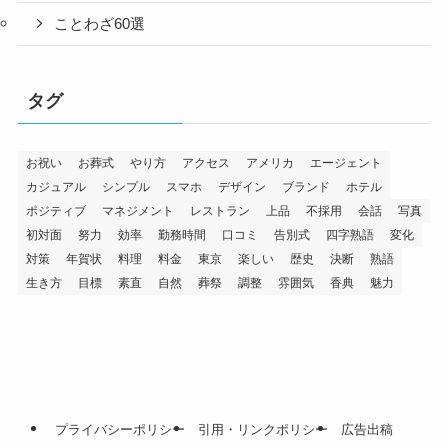
ことわざ60選
タグ
お祝い
お葬式
やり方
アクセス
アメリカ
エージェント
カジュアル
シンプル
スマホ
デザイン
ブランド
ホテル
ポジティブ
マネジメント
レストラン
上品
不採用
会話
写真
初対面
努力
効率
勤務時間
口コミ
告別式
四字熟語
変化
対策
年賀状
料理
料金
東京
楽しい
歴史
決断
熟語
生き方
目標
素直
自然
葬祭
調整
雰囲気
香典
魅力
プライバシーポリシー
引用・リンクポリシー
広告出稿