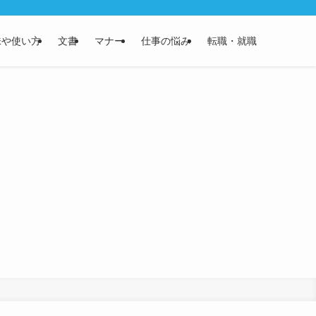
味や使い方
文書
マナー
仕事の悩み
転職・就職