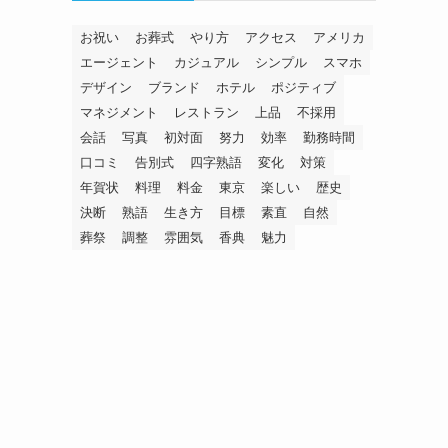
お祝い
お葬式
やり方
アクセス
アメリカ
エージェント
カジュアル
シンプル
スマホ
デザイン
ブランド
ホテル
ポジティブ
マネジメント
レストラン
上品
不採用
会話
写真
初対面
努力
効率
勤務時間
口コミ
告別式
四字熟語
変化
対策
年賀状
料理
料金
東京
楽しい
歴史
決断
熟語
生き方
目標
素直
自然
葬祭
調整
雰囲気
香典
魅力