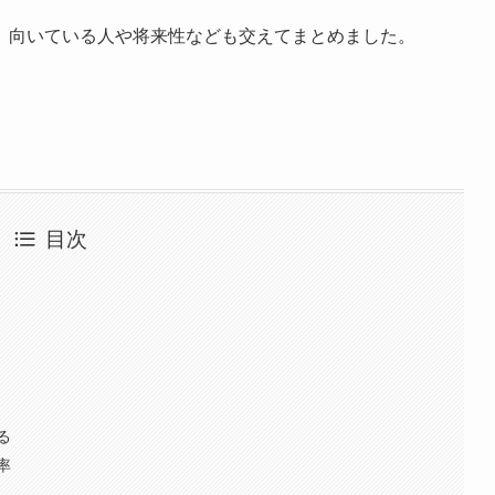
、向いている人や将来性なども交えてまとめました。
目次
る
率