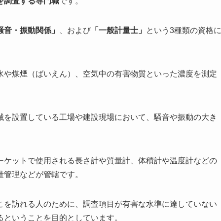
を調査する専門職
です。
騒音・振動関係」
、および
「一般計量士」
という3種類の資格
水や煤煙（ばいえん）、空気中の有害物質といった濃度を測定
械を設置している工場や建設現場において、騒音や振動の大き
ーケットで使用される長さ計や質量計、体積計や温度計などの
量管理などが管轄です。
こを訪れる人のために、調査項目が有害な水準に達していない
るということを目的としています。