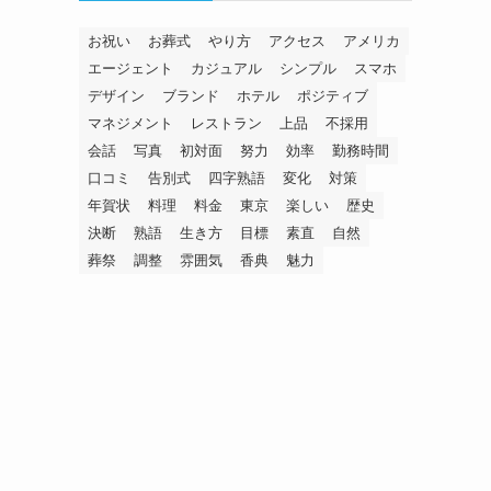
お祝い
お葬式
やり方
アクセス
アメリカ
エージェント
カジュアル
シンプル
スマホ
デザイン
ブランド
ホテル
ポジティブ
マネジメント
レストラン
上品
不採用
会話
写真
初対面
努力
効率
勤務時間
口コミ
告別式
四字熟語
変化
対策
年賀状
料理
料金
東京
楽しい
歴史
決断
熟語
生き方
目標
素直
自然
葬祭
調整
雰囲気
香典
魅力