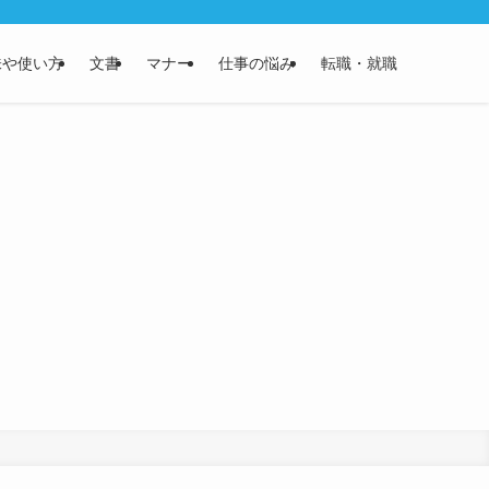
味や使い方
文書
マナー
仕事の悩み
転職・就職