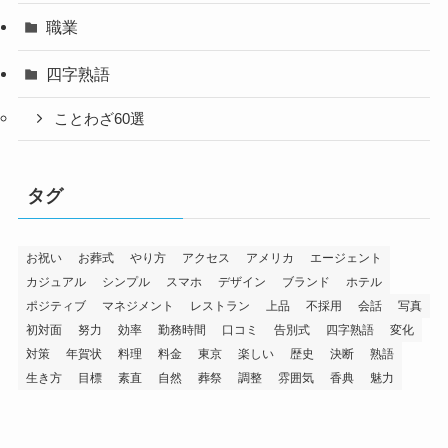
職業
四字熟語
ことわざ60選
タグ
お祝い
お葬式
やり方
アクセス
アメリカ
エージェント
カジュアル
シンプル
スマホ
デザイン
ブランド
ホテル
ポジティブ
マネジメント
レストラン
上品
不採用
会話
写真
初対面
努力
効率
勤務時間
口コミ
告別式
四字熟語
変化
対策
年賀状
料理
料金
東京
楽しい
歴史
決断
熟語
生き方
目標
素直
自然
葬祭
調整
雰囲気
香典
魅力