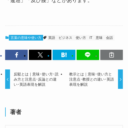
「逡巡」「及び腰」などがあります。
言葉の意味や使い方
英語
ビジネス
使い方
IT
意味
会話
反駁とは｜意味･使い方･読
教示とは｜意味･使い方と
み方と注意点･反論との違
注意点･教授との違い･英語
い･英語表現を解説
表現を解説
著者