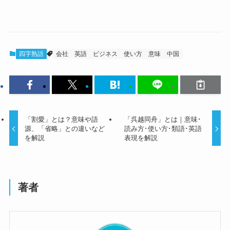
四字熟語
会社
英語
ビジネス
使い方
意味
中国
「割愛」とは？意味や語
「呉越同舟」とは｜意味･
源、「省略」との違いなど
読み方･使い方･類語･英語
を解説
表現を解説
著者