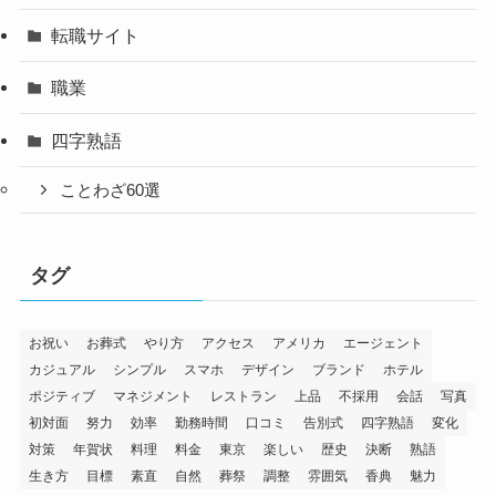
転職サイト
職業
四字熟語
ことわざ60選
タグ
お祝い
お葬式
やり方
アクセス
アメリカ
エージェント
カジュアル
シンプル
スマホ
デザイン
ブランド
ホテル
ポジティブ
マネジメント
レストラン
上品
不採用
会話
写真
初対面
努力
効率
勤務時間
口コミ
告別式
四字熟語
変化
対策
年賀状
料理
料金
東京
楽しい
歴史
決断
熟語
生き方
目標
素直
自然
葬祭
調整
雰囲気
香典
魅力