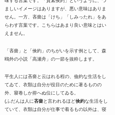
味する言葉です。「質素倹約」というように、つ
ましいイメージはありますが、悪い意味はありま
せん。一方、吝嗇は「けち」「しみったれ」をあ
らわす言葉です。こちらはあまり良い意味とはい
えません。
「吝嗇」と「倹約」のちがいを示す例として、森
鴎外の小説「高瀬舟」の一節を抜粋します。
平生人には吝嗇と云はれる程の、儉約な生活をし
てゐて、衣類は自分が役目のために著るものの
外、寢卷しか拵へぬ位にしてゐる。
(ふだんは人に
吝嗇
と言われるほど
倹約
な生活をし
ていて、衣類は自分が仕事で着るもの以外は、寝