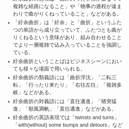
複雑な経路になること」や「物事の過程が遠ま
わりで曲がりくねっていること」などがある。
「紆余曲折」は「紆余」と「曲折」というふた
つの単語から成り立っていて、ふたつとも曲が
りくねるという意味があり、組み合わせること
でより一層複雑で込み入っていることを強調し
ている。
紆余曲折ということばはビジネスシーンにおい
ても様々な場面で用いられる。
紆余曲折の類義語には「曲折浮沈」「二転三
転」「行ったり来たり」「右往左往」「複雑多
岐」などがある。
紆余曲折の対義語には「直往邁進」「猪突猛
進」「順風満帆」「直往邁進」などがある。
紆余曲折の英語表現では「twinsts and turns」
「with(without) some bumps and detours」など