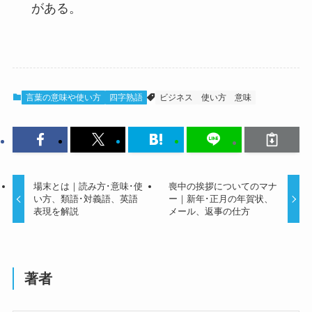
がある。
言葉の意味や使い方
四字熟語
ビジネス
使い方
意味
場末とは｜読み方･意味･使
喪中の挨拶についてのマナ
い方、類語･対義語、英語
ー｜新年･正月の年賀状、
表現を解説
メール、返事の仕方
著者