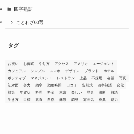
四字熟語
ことわざ60選
タグ
お祝い
お葬式
やり方
アクセス
アメリカ
エージェント
カジュアル
シンプル
スマホ
デザイン
ブランド
ホテル
ポジティブ
マネジメント
レストラン
上品
不採用
会話
写真
初対面
努力
効率
勤務時間
口コミ
告別式
四字熟語
変化
対策
年賀状
料理
料金
東京
楽しい
歴史
決断
熟語
生き方
目標
素直
自然
葬祭
調整
雰囲気
香典
魅力