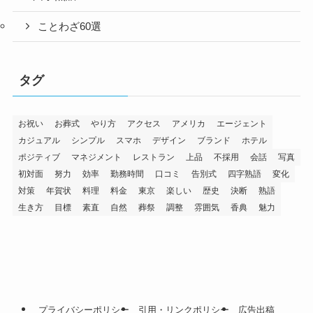
ことわざ60選
タグ
お祝い
お葬式
やり方
アクセス
アメリカ
エージェント
カジュアル
シンプル
スマホ
デザイン
ブランド
ホテル
ポジティブ
マネジメント
レストラン
上品
不採用
会話
写真
初対面
努力
効率
勤務時間
口コミ
告別式
四字熟語
変化
対策
年賀状
料理
料金
東京
楽しい
歴史
決断
熟語
生き方
目標
素直
自然
葬祭
調整
雰囲気
香典
魅力
プライバシーポリシー
引用・リンクポリシー
広告出稿