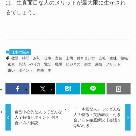
は、生真面目な人のメリットが最大限に生かされ
るでしょう。
仕事の悩み
敬語
時間
お礼
仕事
言葉
上司
付き合い方
会社
意味
役職
素直
英語
やり方
電話
職場
ビジネス
例文
感情
メリット
嫌い
ポイント
性格
本
「一本気な人」ってどんな
自己中心的な人ってどんな
人？特徴・英語表現・付き
人？特徴とポイント 付き
合い方を徹底解説【会話＆
合い方の解説
Q&A付き】