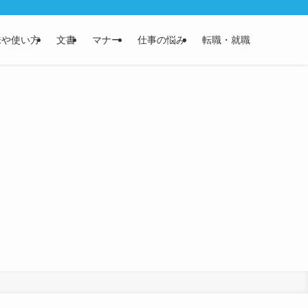
味や使い方
文書
マナー
仕事の悩み
転職・就職