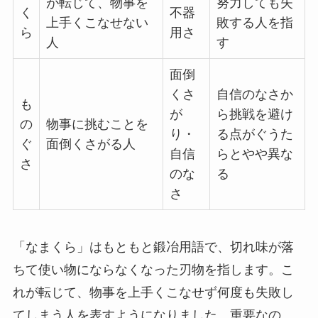
が転じて、物事を
努力しても失
く
不器
上手くこなせない
敗する人を指
ら
用さ
人
す
面倒
くさ
自信のなさか
も
が
ら挑戦を避け
の
物事に挑むことを
り・
る点がぐうた
ぐ
面倒くさがる人
自信
らとやや異な
さ
のな
る
さ
「なまくら」はもともと鍛冶用語で、切れ味が落
ちて使い物にならなくなった刃物を指します。こ
れが転じて、物事を上手くこなせず何度も失敗し
てしまう人を表すようになりました。重要なの