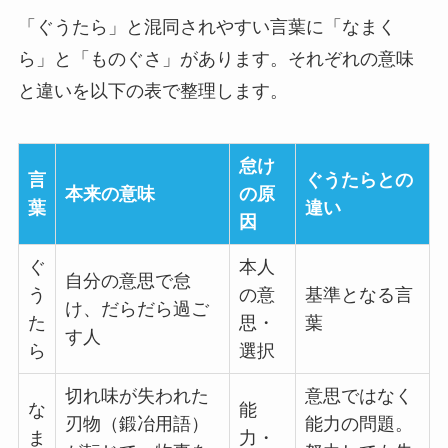
「ぐうたら」と混同されやすい言葉に「なまく
ら」と「ものぐさ」があります。それぞれの意味
と違いを以下の表で整理します。
怠け
言
ぐうたらとの
本来の意味
の原
葉
違い
因
ぐ
本人
自分の意思で怠
う
の意
基準となる言
け、だらだら過ご
た
思・
葉
す人
ら
選択
切れ味が失われた
意思ではなく
な
能
刃物（鍛冶用語）
能力の問題。
ま
力・