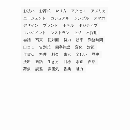
お祝い
お葬式
やり方
アクセス
アメリカ
エージェント
カジュアル
シンプル
スマホ
デザイン
ブランド
ホテル
ポジティブ
マネジメント
レストラン
上品
不採用
会話
写真
初対面
努力
効率
勤務時間
口コミ
告別式
四字熟語
変化
対策
年賀状
料理
料金
東京
楽しい
歴史
決断
熟語
生き方
目標
素直
自然
葬祭
調整
雰囲気
香典
魅力