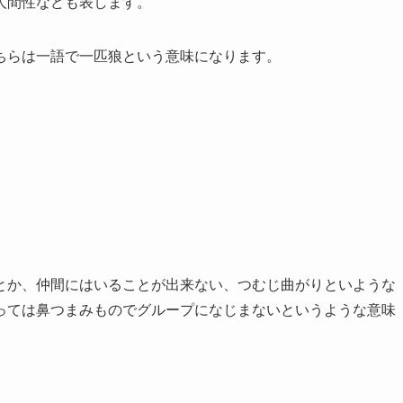
人間性なども表します。
。こちらは一語で一匹狼という意味になります。
とか、仲間にはいることが出来ない、つむじ曲がりといような
っては鼻つまみものでグループになじまないというような意味