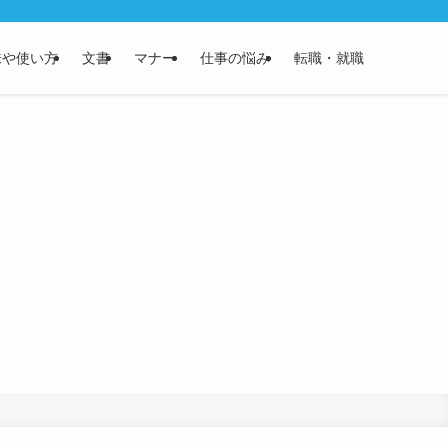
味や使い方
文書
マナー
仕事の悩み
転職・就職