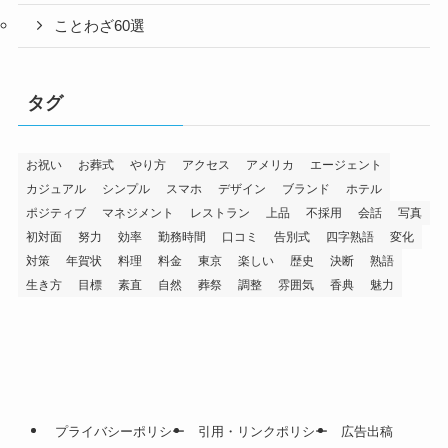
ことわざ60選
タグ
お祝い
お葬式
やり方
アクセス
アメリカ
エージェント
カジュアル
シンプル
スマホ
デザイン
ブランド
ホテル
ポジティブ
マネジメント
レストラン
上品
不採用
会話
写真
初対面
努力
効率
勤務時間
口コミ
告別式
四字熟語
変化
対策
年賀状
料理
料金
東京
楽しい
歴史
決断
熟語
生き方
目標
素直
自然
葬祭
調整
雰囲気
香典
魅力
プライバシーポリシー
引用・リンクポリシー
広告出稿