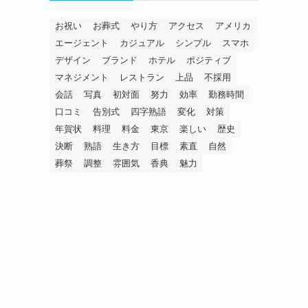
挨
お祝い
お葬式
やり方
アクセス
アメリカ
エージェント
カジュアル
シンプル
スマホ
デザイン
ブランド
ホテル
ポジティブ
マネジメント
レストラン
上品
不採用
会話
写真
初対面
努力
効率
勤務時間
口コミ
告別式
四字熟語
変化
対策
年賀状
料理
料金
東京
楽しい
歴史
決断
熟語
生き方
目標
素直
自然
葬祭
調整
雰囲気
香典
魅力