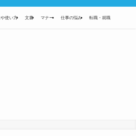
味や使い方
文書
マナー
仕事の悩み
転職・就職