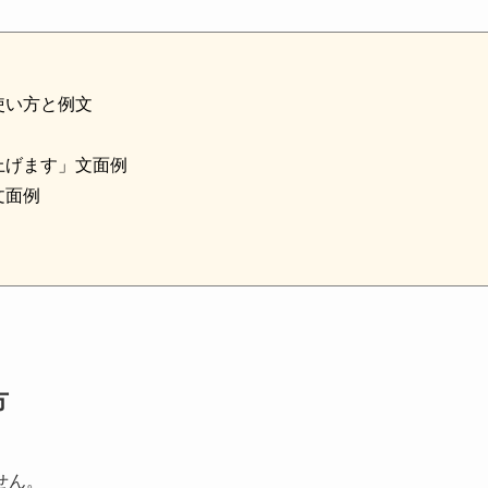
使い方と例文
上げます」文面例
文面例
方
せん。