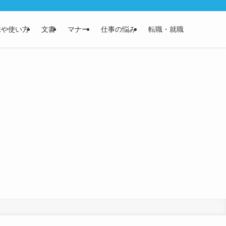
味や使い方
文書
マナー
仕事の悩み
転職・就職