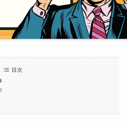
目次
味
方