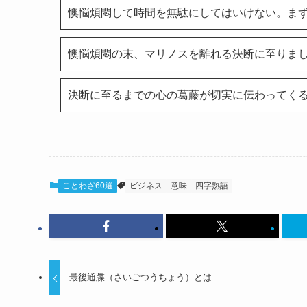
懊悩煩悶して時間を無駄にしてはいけない。ま
懊悩煩悶の末、マリノスを離れる決断に至りまし
決断に至るまでの心の葛藤が切実に伝わってく
ことわざ60選
ビジネス
意味
四字熟語
最後通牒（さいごつうちょう）とは