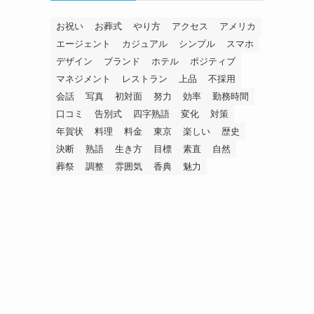
お祝い
お葬式
やり方
アクセス
アメリカ
エージェント
カジュアル
シンプル
スマホ
デザイン
ブランド
ホテル
ポジティブ
マネジメント
レストラン
上品
不採用
会話
写真
初対面
努力
効率
勤務時間
口コミ
告別式
四字熟語
変化
対策
年賀状
料理
料金
東京
楽しい
歴史
決断
熟語
生き方
目標
素直
自然
葬祭
調整
雰囲気
香典
魅力