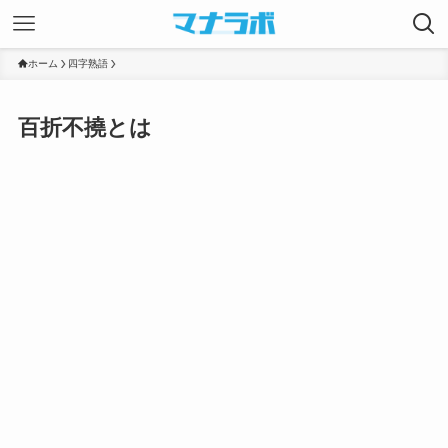
ホーム
四字熟語
百折不撓とは