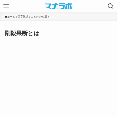
ホーム
四字熟語
ことわざ60選
剛毅果断とは