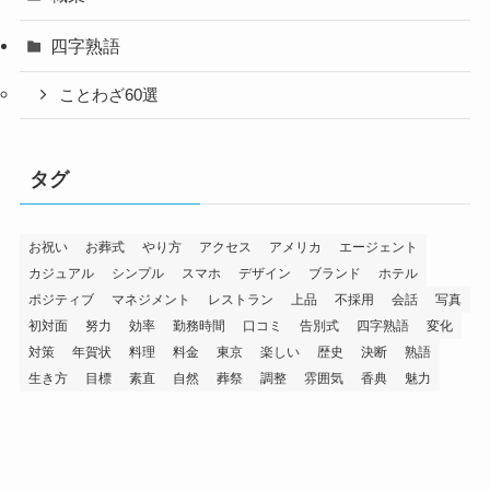
四字熟語
ことわざ60選
タグ
お祝い
お葬式
やり方
アクセス
アメリカ
エージェント
カジュアル
シンプル
スマホ
デザイン
ブランド
ホテル
ポジティブ
マネジメント
レストラン
上品
不採用
会話
写真
初対面
努力
効率
勤務時間
口コミ
告別式
四字熟語
変化
対策
年賀状
料理
料金
東京
楽しい
歴史
決断
熟語
生き方
目標
素直
自然
葬祭
調整
雰囲気
香典
魅力