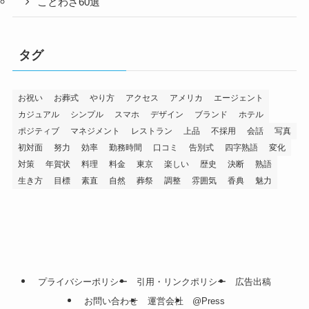
ことわざ60選
タグ
お祝い
お葬式
やり方
アクセス
アメリカ
エージェント
カジュアル
シンプル
スマホ
デザイン
ブランド
ホテル
ポジティブ
マネジメント
レストラン
上品
不採用
会話
写真
初対面
努力
効率
勤務時間
口コミ
告別式
四字熟語
変化
対策
年賀状
料理
料金
東京
楽しい
歴史
決断
熟語
生き方
目標
素直
自然
葬祭
調整
雰囲気
香典
魅力
プライバシーポリシー
引用・リンクポリシー
広告出稿
お問い合わせ
運営会社
@Press