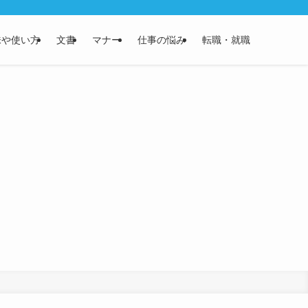
味や使い方
文書
マナー
仕事の悩み
転職・就職