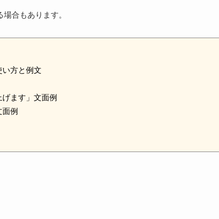
る場合もあります。
使い方と例文
上げます」文面例
文面例