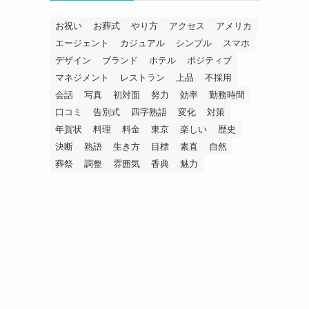
お祝い
お葬式
やり方
アクセス
アメリカ
エージェント
カジュアル
シンプル
スマホ
デザイン
ブランド
ホテル
ポジティブ
マネジメント
レストラン
上品
不採用
会話
写真
初対面
努力
効率
勤務時間
口コミ
告別式
四字熟語
変化
対策
年賀状
料理
料金
東京
楽しい
歴史
決断
熟語
生き方
目標
素直
自然
葬祭
調整
雰囲気
香典
魅力