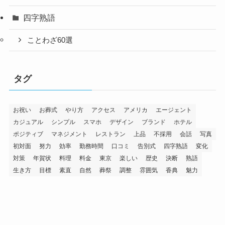
四字熟語
ことわざ60選
タグ
お祝い
お葬式
やり方
アクセス
アメリカ
エージェント
カジュアル
シンプル
スマホ
デザイン
ブランド
ホテル
ポジティブ
マネジメント
レストラン
上品
不採用
会話
写真
初対面
努力
効率
勤務時間
口コミ
告別式
四字熟語
変化
対策
年賀状
料理
料金
東京
楽しい
歴史
決断
熟語
生き方
目標
素直
自然
葬祭
調整
雰囲気
香典
魅力