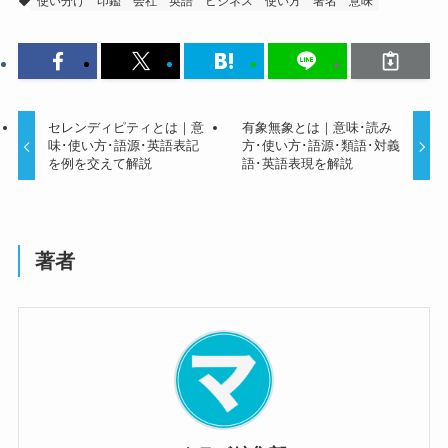
使い分け
印鑑
会社
英語
ビジネス
使い方
署名
意味
セレンディピティとは｜意
有象無象とは｜意味･読み
味･使い方･語源･英語表記
方･使い方･語源･類語･対義
を例を交えて解説
語･英語表現を解説
著者