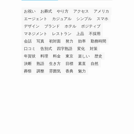
お祝い
お葬式
やり方
アクセス
アメリカ
エージェント
カジュアル
シンプル
スマホ
デザイン
ブランド
ホテル
ポジティブ
マネジメント
レストラン
上品
不採用
会話
写真
初対面
努力
効率
勤務時間
口コミ
告別式
四字熟語
変化
対策
年賀状
料理
料金
東京
楽しい
歴史
決断
熟語
生き方
目標
素直
自然
葬祭
調整
雰囲気
香典
魅力