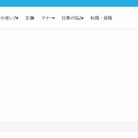
味や使い方
文書
マナー
仕事の悩み
転職・就職