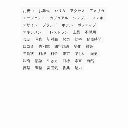
お祝い
お葬式
やり方
アクセス
アメリカ
エージェント
カジュアル
シンプル
スマホ
デザイン
ブランド
ホテル
ポジティブ
マネジメント
レストラン
上品
不採用
会話
写真
初対面
努力
効率
勤務時間
口コミ
告別式
四字熟語
変化
対策
年賀状
料理
料金
東京
楽しい
歴史
決断
熟語
生き方
目標
素直
自然
葬祭
調整
雰囲気
香典
魅力