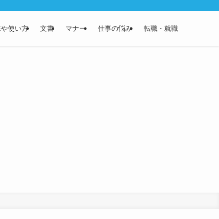
味や使い方
文書
マナー
仕事の悩み
転職・就職