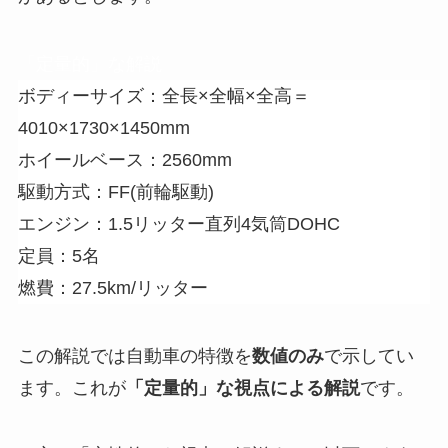
「定量的」な解説
ボディーサイズ：全長×全幅×全高＝
4010×1730×1450mm
ホイールベース：2560mm
駆動方式：FF(前輪駆動)
エンジン：1.5リッター直列4気筒DOHC
定員：5名
燃費：27.5km/リッター
この解説では自動車の特徴を
数値のみ
で示してい
ます。これが
「定量的」な視点による解説
です。