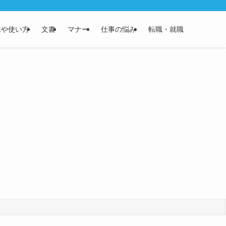
味や使い方
文書
マナー
仕事の悩み
転職・就職