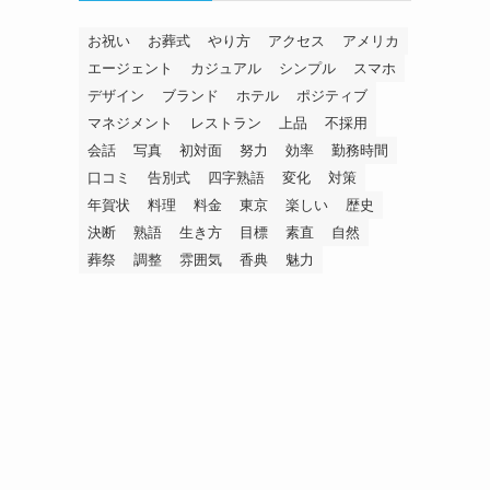
お祝い
お葬式
やり方
アクセス
アメリカ
エージェント
カジュアル
シンプル
スマホ
デザイン
ブランド
ホテル
ポジティブ
マネジメント
レストラン
上品
不採用
会話
写真
初対面
努力
効率
勤務時間
口コミ
告別式
四字熟語
変化
対策
年賀状
料理
料金
東京
楽しい
歴史
決断
熟語
生き方
目標
素直
自然
葬祭
調整
雰囲気
香典
魅力