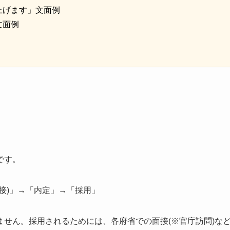
上げます」文面例
文面例
です。
接)」→「内定」→「採用」
せん。採用されるためには、各府省での面接(※官庁訪問)な