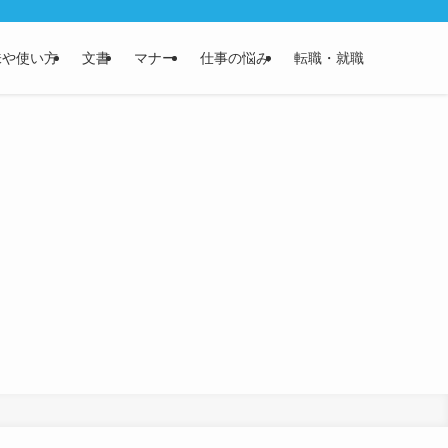
味や使い方
文書
マナー
仕事の悩み
転職・就職