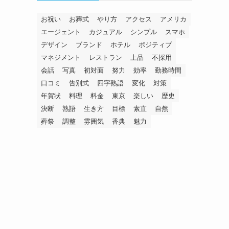
お祝い
お葬式
やり方
アクセス
アメリカ
エージェント
カジュアル
シンプル
スマホ
デザイン
ブランド
ホテル
ポジティブ
マネジメント
レストラン
上品
不採用
会話
写真
初対面
努力
効率
勤務時間
口コミ
告別式
四字熟語
変化
対策
年賀状
料理
料金
東京
楽しい
歴史
決断
熟語
生き方
目標
素直
自然
葬祭
調整
雰囲気
香典
魅力