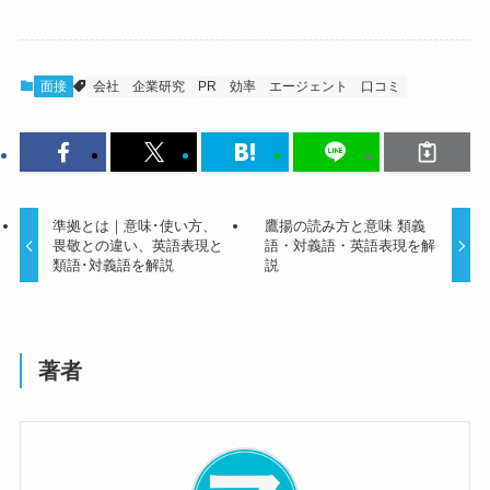
面接
会社
企業研究
PR
効率
エージェント
口コミ
準拠とは｜意味･使い方、
鷹揚の読み方と意味 類義
畏敬との違い、英語表現と
語・対義語・英語表現を解
類語･対義語を解説
説
著者