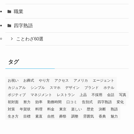
職業
四字熟語
ことわざ60選
タグ
お祝い
お葬式
やり方
アクセス
アメリカ
エージェント
カジュアル
シンプル
スマホ
デザイン
ブランド
ホテル
ポジティブ
マネジメント
レストラン
上品
不採用
会話
写真
初対面
努力
効率
勤務時間
口コミ
告別式
四字熟語
変化
対策
年賀状
料理
料金
東京
楽しい
歴史
決断
熟語
生き方
目標
素直
自然
葬祭
調整
雰囲気
香典
魅力