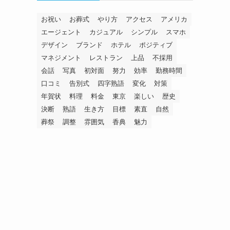
お祝い
お葬式
やり方
アクセス
アメリカ
エージェント
カジュアル
シンプル
スマホ
デザイン
ブランド
ホテル
ポジティブ
マネジメント
レストラン
上品
不採用
会話
写真
初対面
努力
効率
勤務時間
口コミ
告別式
四字熟語
変化
対策
年賀状
料理
料金
東京
楽しい
歴史
決断
熟語
生き方
目標
素直
自然
葬祭
調整
雰囲気
香典
魅力