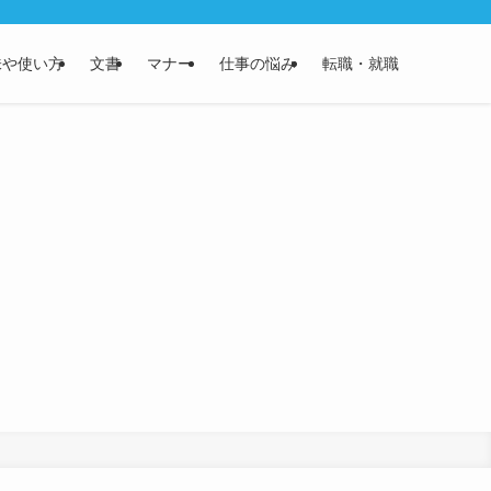
味や使い方
文書
マナー
仕事の悩み
転職・就職