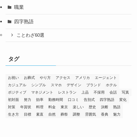
職業
四字熟語
ことわざ60選
タグ
お祝い
お葬式
やり方
アクセス
アメリカ
エージェント
カジュアル
シンプル
スマホ
デザイン
ブランド
ホテル
ポジティブ
マネジメント
レストラン
上品
不採用
会話
写真
初対面
努力
効率
勤務時間
口コミ
告別式
四字熟語
変化
対策
年賀状
料理
料金
東京
楽しい
歴史
決断
熟語
生き方
目標
素直
自然
葬祭
調整
雰囲気
香典
魅力