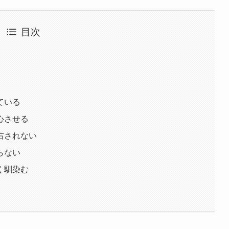
目次
ている
心させる
右されない
らない
く馴染む