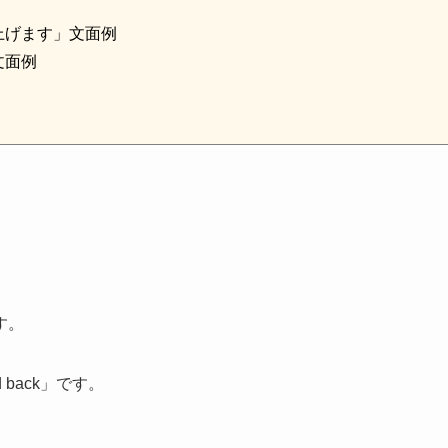
上げます」文面例
文面例
す。
back」です。