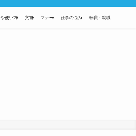
味や使い方
文書
マナー
仕事の悩み
転職・就職