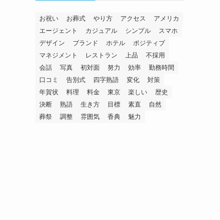
お祝い
お葬式
やり方
アクセス
アメリカ
エージェント
カジュアル
シンプル
スマホ
デザイン
ブランド
ホテル
ポジティブ
マネジメント
レストラン
上品
不採用
会話
写真
初対面
努力
効率
勤務時間
口コミ
告別式
四字熟語
変化
対策
年賀状
料理
料金
東京
楽しい
歴史
決断
熟語
生き方
目標
素直
自然
葬祭
調整
雰囲気
香典
魅力