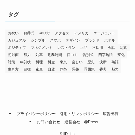
タグ
お祝い
お葬式
やり方
アクセス
アメリカ
エージェント
カジュアル
シンプル
スマホ
デザイン
ブランド
ホテル
ポジティブ
マネジメント
レストラン
上品
不採用
会話
写真
初対面
努力
効率
勤務時間
口コミ
告別式
四字熟語
変化
対策
年賀状
料理
料金
東京
楽しい
歴史
決断
熟語
生き方
目標
素直
自然
葬祭
調整
雰囲気
香典
魅力
プライバシーポリシー
引用・リンクポリシー
広告出稿
お問い合わせ
運営会社
@Press
©
IID, Inc.