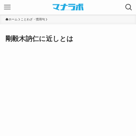
ホーム
ことわざ・慣用句
剛毅木訥仁に近しとは