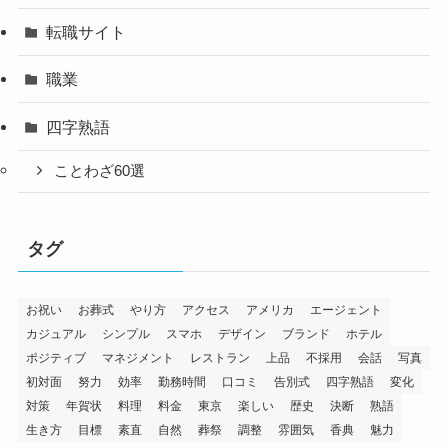
転職サイト
職業
四字熟語
ことわざ60選
タグ
お祝い
お葬式
やり方
アクセス
アメリカ
エージェント
カジュアル
シンプル
スマホ
デザイン
ブランド
ホテル
ポジティブ
マネジメント
レストラン
上品
不採用
会話
写真
初対面
努力
効率
勤務時間
口コミ
告別式
四字熟語
変化
対策
年賀状
料理
料金
東京
楽しい
歴史
決断
熟語
生き方
目標
素直
自然
葬祭
調整
雰囲気
香典
魅力