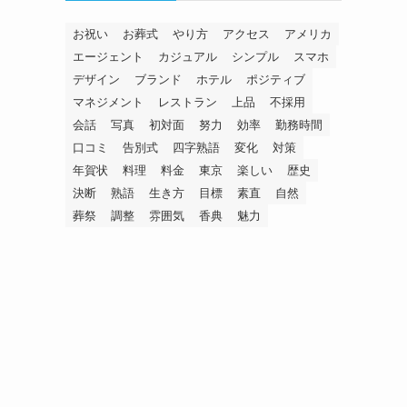
お祝い
お葬式
やり方
アクセス
アメリカ
エージェント
カジュアル
シンプル
スマホ
デザイン
ブランド
ホテル
ポジティブ
マネジメント
レストラン
上品
不採用
会話
写真
初対面
努力
効率
勤務時間
口コミ
告別式
四字熟語
変化
対策
年賀状
料理
料金
東京
楽しい
歴史
決断
熟語
生き方
目標
素直
自然
葬祭
調整
雰囲気
香典
魅力