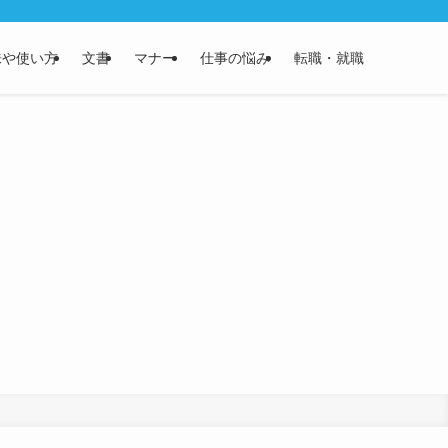
味や使い方
文書
マナー
仕事の悩み
転職・就職