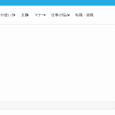
味や使い方
文書
マナー
仕事の悩み
転職・就職