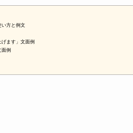
使い方と例文
上げます」文面例
文面例