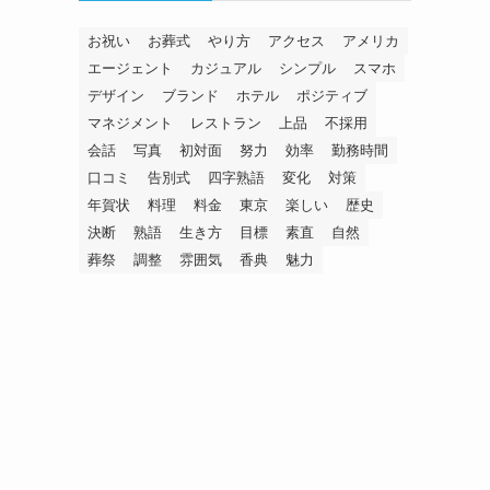
お祝い
お葬式
やり方
アクセス
アメリカ
エージェント
カジュアル
シンプル
スマホ
デザイン
ブランド
ホテル
ポジティブ
マネジメント
レストラン
上品
不採用
会話
写真
初対面
努力
効率
勤務時間
口コミ
告別式
四字熟語
変化
対策
年賀状
料理
料金
東京
楽しい
歴史
決断
熟語
生き方
目標
素直
自然
葬祭
調整
雰囲気
香典
魅力