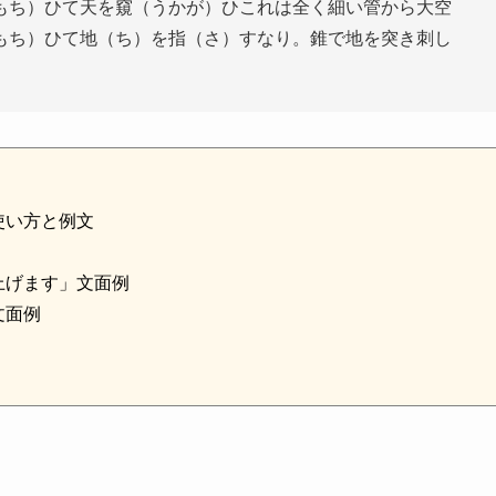
もち）ひて天を窺（うかが）ひこれは全く細い管から大空
もち）ひて地（ち）を指（さ）すなり。錐で地を突き刺し
使い方と例文
上げます」文面例
文面例