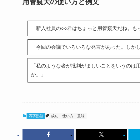
用管窺天の使い方と例文
「新入社員の○○君はちょっと用管窺天だね。も
「今回の会議でいろいろな発言があった。しか
「私のような者が批判がましいことをいうのは
か。」
四字熟語
成功
使い方
意味