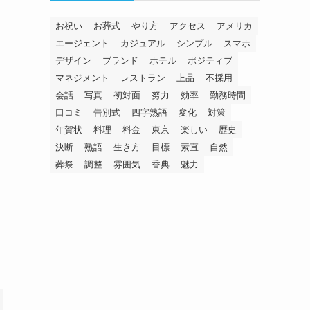
お祝い
お葬式
やり方
アクセス
アメリカ
エージェント
カジュアル
シンプル
スマホ
デザイン
ブランド
ホテル
ポジティブ
マネジメント
レストラン
上品
不採用
会話
写真
初対面
努力
効率
勤務時間
口コミ
告別式
四字熟語
変化
対策
年賀状
料理
料金
東京
楽しい
歴史
決断
熟語
生き方
目標
素直
自然
葬祭
調整
雰囲気
香典
魅力