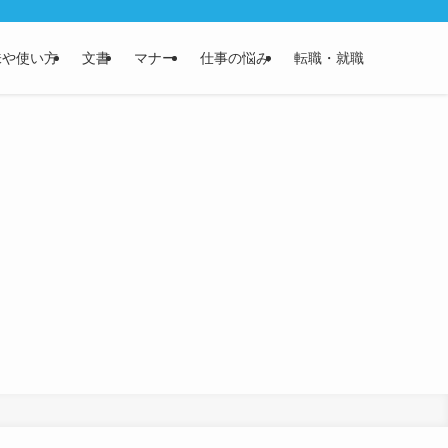
味や使い方
文書
マナー
仕事の悩み
転職・就職