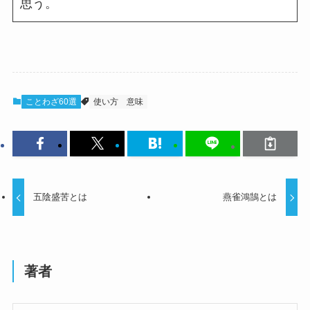
思う。
ことわざ60選
使い方
意味
五陰盛苦とは
燕雀鴻鵠とは
著者