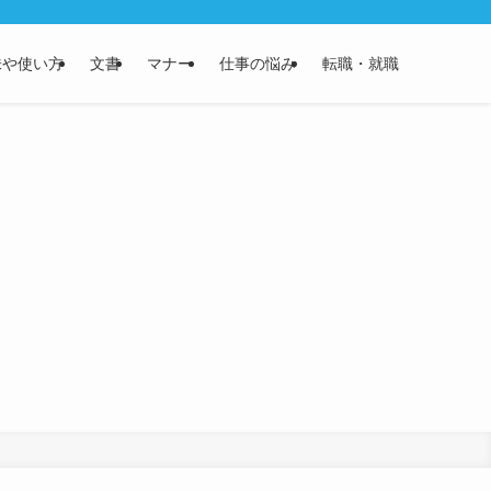
味や使い方
文書
マナー
仕事の悩み
転職・就職