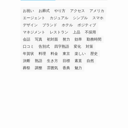
お祝い
お葬式
やり方
アクセス
アメリカ
エージェント
カジュアル
シンプル
スマホ
デザイン
ブランド
ホテル
ポジティブ
マネジメント
レストラン
上品
不採用
会話
写真
初対面
努力
効率
勤務時間
口コミ
告別式
四字熟語
変化
対策
年賀状
料理
料金
東京
楽しい
歴史
決断
熟語
生き方
目標
素直
自然
葬祭
調整
雰囲気
香典
魅力