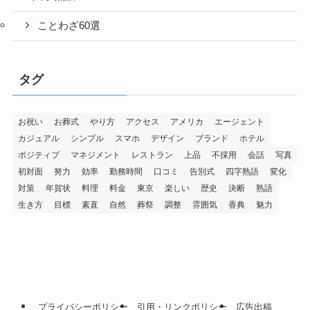
ことわざ60選
タグ
お祝い
お葬式
やり方
アクセス
アメリカ
エージェント
カジュアル
シンプル
スマホ
デザイン
ブランド
ホテル
ポジティブ
マネジメント
レストラン
上品
不採用
会話
写真
初対面
努力
効率
勤務時間
口コミ
告別式
四字熟語
変化
対策
年賀状
料理
料金
東京
楽しい
歴史
決断
熟語
生き方
目標
素直
自然
葬祭
調整
雰囲気
香典
魅力
プライバシーポリシー
引用・リンクポリシー
広告出稿