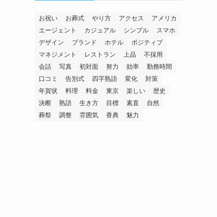
お祝い
お葬式
やり方
アクセス
アメリカ
エージェント
カジュアル
シンプル
スマホ
デザイン
ブランド
ホテル
ポジティブ
マネジメント
レストラン
上品
不採用
会話
写真
初対面
努力
効率
勤務時間
口コミ
告別式
四字熟語
変化
対策
年賀状
料理
料金
東京
楽しい
歴史
決断
熟語
生き方
目標
素直
自然
葬祭
調整
雰囲気
香典
魅力