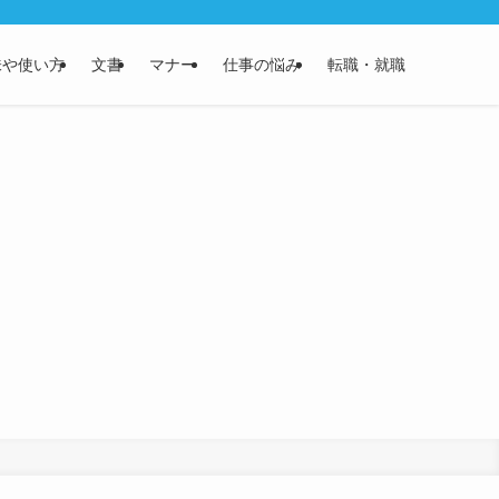
味や使い方
文書
マナー
仕事の悩み
転職・就職