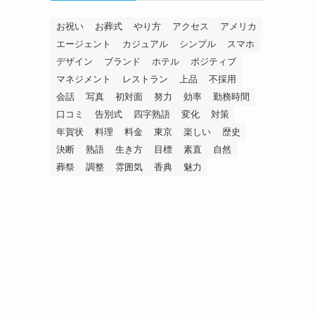
お祝い
お葬式
やり方
アクセス
アメリカ
エージェント
カジュアル
シンプル
スマホ
デザイン
ブランド
ホテル
ポジティブ
マネジメント
レストラン
上品
不採用
会話
写真
初対面
努力
効率
勤務時間
口コミ
告別式
四字熟語
変化
対策
年賀状
料理
料金
東京
楽しい
歴史
決断
熟語
生き方
目標
素直
自然
葬祭
調整
雰囲気
香典
魅力