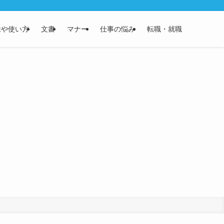
味や使い方
文書
マナー
仕事の悩み
転職・就職