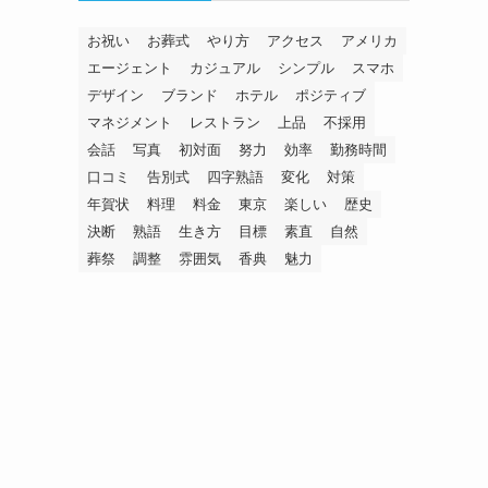
お祝い
お葬式
やり方
アクセス
アメリカ
エージェント
カジュアル
シンプル
スマホ
デザイン
ブランド
ホテル
ポジティブ
マネジメント
レストラン
上品
不採用
会話
写真
初対面
努力
効率
勤務時間
口コミ
告別式
四字熟語
変化
対策
年賀状
料理
料金
東京
楽しい
歴史
決断
熟語
生き方
目標
素直
自然
葬祭
調整
雰囲気
香典
魅力