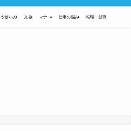
味や使い方
文書
マナー
仕事の悩み
転職・就職