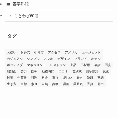
四字熟語
ことわざ60選
タグ
お祝い
お葬式
やり方
アクセス
アメリカ
エージェント
カジュアル
シンプル
スマホ
デザイン
ブランド
ホテル
ポジティブ
マネジメント
レストラン
上品
不採用
会話
写真
初対面
努力
効率
勤務時間
口コミ
告別式
四字熟語
変化
対策
年賀状
料理
料金
東京
楽しい
歴史
決断
熟語
生き方
目標
素直
自然
葬祭
調整
雰囲気
香典
魅力