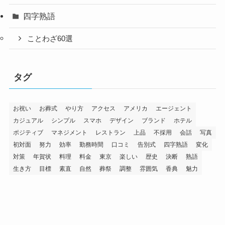
四字熟語
ことわざ60選
タグ
お祝い
お葬式
やり方
アクセス
アメリカ
エージェント
カジュアル
シンプル
スマホ
デザイン
ブランド
ホテル
ポジティブ
マネジメント
レストラン
上品
不採用
会話
写真
初対面
努力
効率
勤務時間
口コミ
告別式
四字熟語
変化
対策
年賀状
料理
料金
東京
楽しい
歴史
決断
熟語
生き方
目標
素直
自然
葬祭
調整
雰囲気
香典
魅力